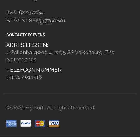
KvK: 82257264
BTW: NL862397790B01
CONTACTGEGEVENS
ADRES LESSEN:
J. Pellenbargweg 4, 2235 SP Valkenburg, The
Netherlands
TELEFOONNUMMER:
+31 71 4013316
© 2023 Fly Surf | All Rights Reserved.