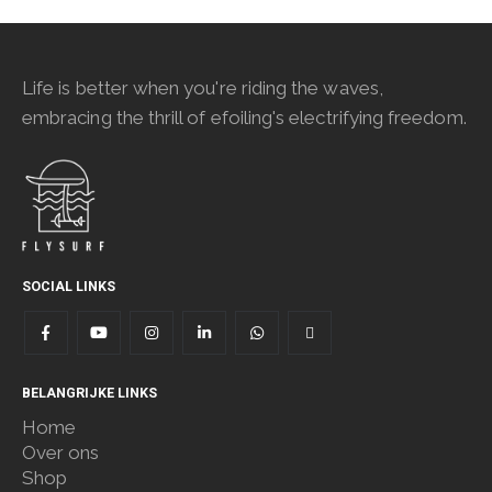
Life is better when you're riding the waves,
embracing the thrill of efoiling's electrifying freedom.
SOCIAL LINKS
BELANGRIJKE LINKS
Home
Over ons
Shop