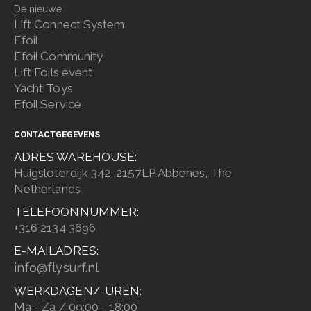
De nieuwe
Lift Connect System
Efoil
Efoil Community
Lift Foils event
Yacht Toys
Efoil Service
CONTACTGEGEVENS
ADRES WAREHOUSE:
Huigsloterdijk 342, 2157LP Abbenes, The
Netherlands
TELEFOONNUMMER:
+316 2134 3696
E-MAILADRES:
info@flysurf.nl
WERKDAGEN/-UREN:
Ma - Za / 09:00 - 18:00