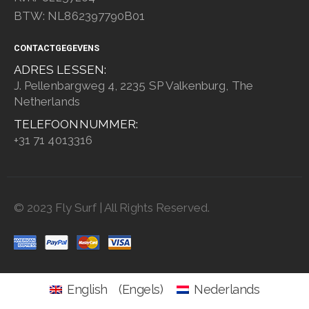
BTW: NL862397790B01
CONTACTGEGEVENS
ADRES LESSEN:
J. Pellenbargweg 4, 2235 SP Valkenburg, The
Netherlands
TELEFOONNUMMER:
+31 71 4013316
© 2023 Fly Surf | All Rights Reserved.
English
(
Engels
)
Nederlands