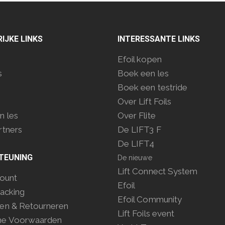
IJKE LINKS
INTERESSANTE LINKS
Efoil kopen
s
Boek een les
Boek een testride
Over Lift Foils
n les
Over Flite
rtners
De LIFT3 F
De LIFT4
TEUNING
De nieuwe
Lift Connect System
count
Efoil
acking
Efoil Community
en & Retourneren
Lift Foils event
ne Voorwaarden