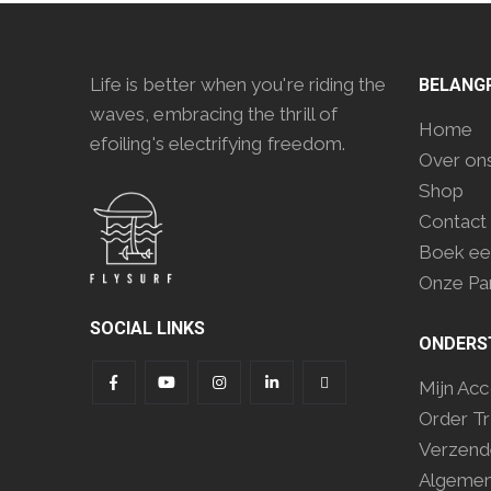
Life is better when you're riding the
BELANGR
waves, embracing the thrill of
Home
efoiling's electrifying freedom.
Over on
Shop
Contact
Boek ee
Onze Pa
SOCIAL LINKS
ONDERS
Mijn Ac
Order Tr
Verzend
Algeme