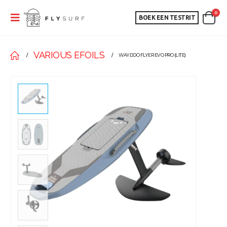
0
BOEK EEN TESTRIT
VARIOUS EFOILS
WAYDOO FLYER EVO PRO (LITE)